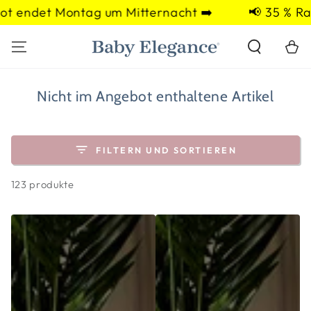
ZUM INHALT
Montag um Mitternacht ➡️
📢 35 % Rabatt auf 
SPRINGEN
Warenko
Kollektion:
Nicht im Angebot enthaltene Artikel
FILTERN UND SORTIEREN
123 produkte