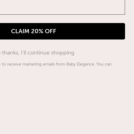
CLAIM 20% OFF
 thanks, I'll continue shopping
ee to receive marketing emails from Baby Elegance. You can