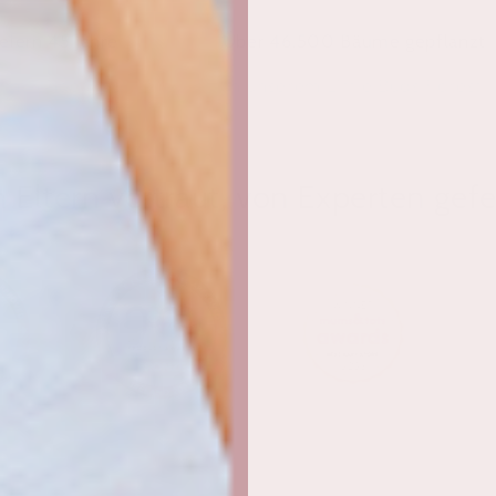
eiern 45 Jahre
Über 46.500 Bäume gepflanzt
amilienbetrieb
in unserem Little Buds Forest
 Eltern vertraut, von Experten gefe