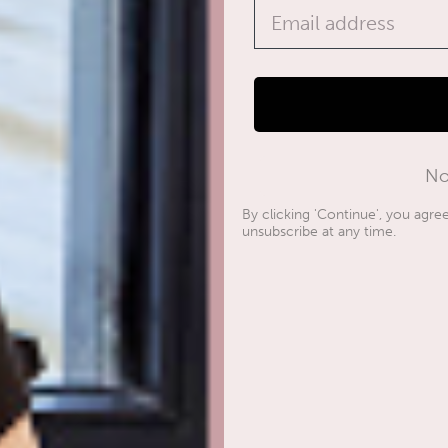
Email address
No
By clicking 'Continue', you agr
unsubscribe at any time.