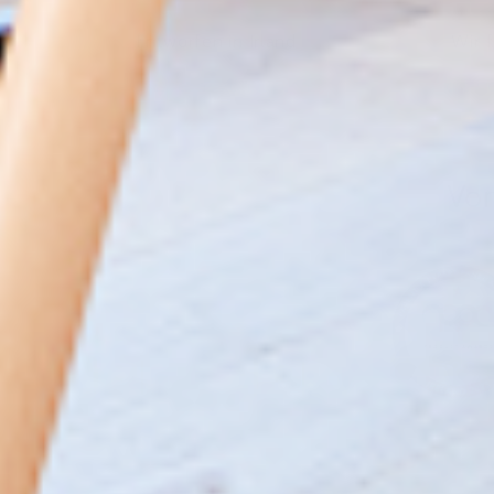
Entworfen in Irland
Wir f
für Eltern, von Eltern
als F
Von