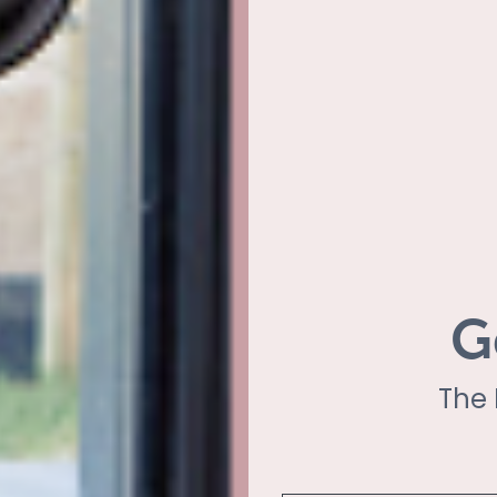
G
The 