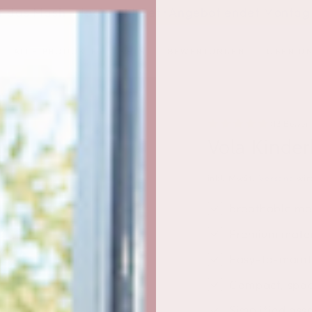
f das Mash -Hochstuhl-Set · Angebot endet Montag
ALLE PRODUKTE
SETS
BEWERTUNGEN
ÜBER U
(13 Bewer
Vola Kinder
inkl. MwSt.
Versand
wir
Breathable mes
Premium mater
Easy-to-mainta
Compact, spac
Simplified ass