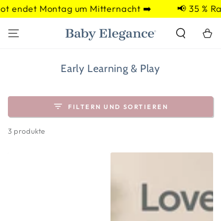
ZUM INHALT
t endet Montag um Mitternacht ➡️
📢 35 % Rab
SPRINGEN
Warenko
Kollektion:
Early Learning & Play
FILTERN UND SORTIEREN
3 produkte