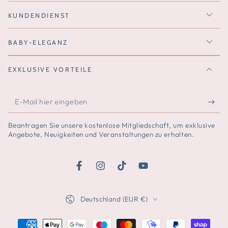
KUNDENDIENST
BABY-ELEGANZ
EXKLUSIVE VORTEILE
E-
Mail
Beantragen Sie unsere kostenlose Mitgliedschaft, um exklusive
hier
Angebote, Neuigkeiten und Veranstaltungen zu erhalten.
eingeben
Facebook
Instagram
TikTok
YouTube
Land/Region
Deutschland (EUR €)
Zahlungsmöglichkeiten