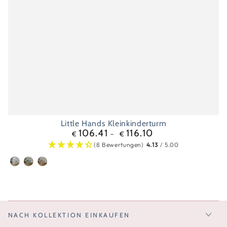
Little Hands Kleinkinderturm
106.41
116.10
Regulärer
€
€
Preis
(8 Bewertungen)
4.13
/ 5.00
Weiß
Sage
Stein
NACH KOLLEKTION EINKAUFEN