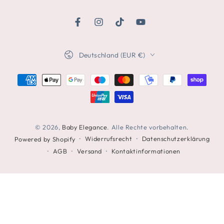
eingeben
Facebook
Instagram
TikTok
YouTube
Land/Region
Deutschland (EUR €)
Zahlungsmöglichkeiten
© 2026,
Baby Elegance
. Alle Rechte vorbehalten.
Widerrufsrecht
Datenschutzerklärung
Powered by Shopify
AGB
Versand
Kontaktinformationen