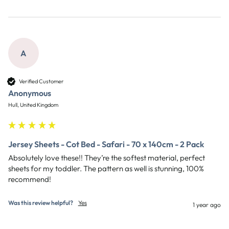
A
Verified Customer
Anonymous
Hull, United Kingdom
Jersey Sheets - Cot Bed - Safari - 70 x 140cm - 2 Pack
Absolutely love these!! They’re the softest material, perfect 
sheets for my toddler. The pattern as well is stunning, 100% 
recommend! 
Was this review helpful?
Yes
1 year ago