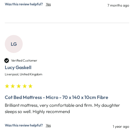
Was this review helpful?
Yes
7 months ago
LG
Verified Customer
Lucy Gaskell
Liverpool, United Kingdom
Cot Bed Mattress - Micro - 70 x 140 x 10cm Fibre
Brilliant mattress, very comfortable and firm. My daughter 
sleeps so well. Highly recommend 
Was this review helpful?
Yes
1 year ago