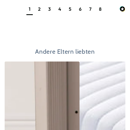
1
2
3
4
5
6
7
8
Andere Eltern liebten