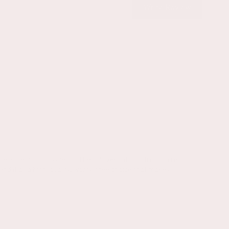
Write Review
ress clean and hygienic. The lightweight construction resists
nd it as a high-quality, worry-free choice that makes