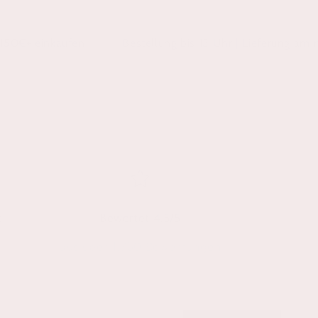
aufen
Bestellung bis 13 Uhr | Lieferung am nächsten W
t
Bewertet 4.5/5
aus über 1.750 Bewertungen