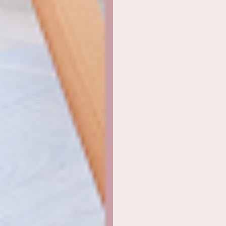
 sleep soundly, with a breathable, waterproof design that keeps the matt
 toddlers in both cot beds and travel cots. Parents consistently recomme