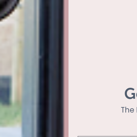
G
The 