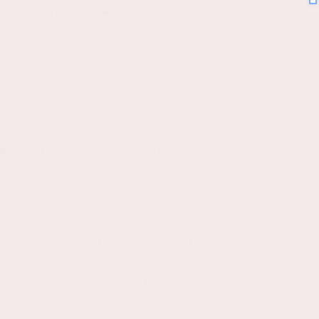
 um Mitternacht ➡️
Einloggen
Warenkorb
NS
MEHR
atmungsaktive Faser)
90.93
Regulärer
€
Preis
rechnet
erbetten fördert die Luftzirkulation zur
gleichzeitig festen Halt. Die weichen
bequemen und sicheren Sitz und sorgen für einen