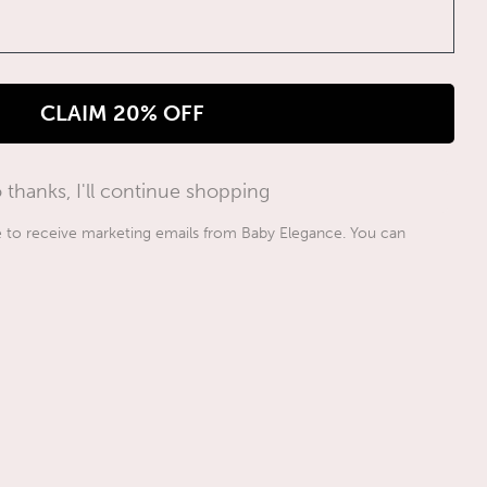
CLAIM 20% OFF
 thanks, I'll continue shopping
ee to receive marketing emails from Baby Elegance. You can