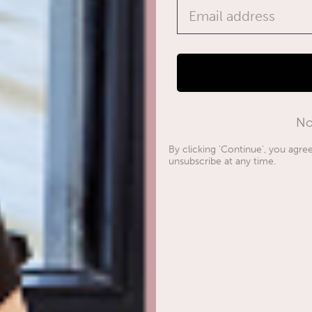
Email address
No
By clicking 'Continue', you agr
unsubscribe at any time.