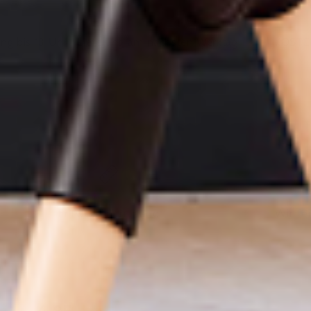
Uhr | Lieferung am nächsten Werktag
KOSTENLOSER Vers
Entworfen in Irland
Wir fe
für Eltern, von Eltern
als familienge
New content loaded