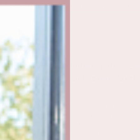
f das Mash -Hochstuhl-Set · Angebot endet Montag
ALLE PRODUKTE
SETS
BEWERTUNGEN
ÜBER U
(39 Bewertungen)
4.85
/ 5.00
Kinderbettmatratze (
und Bettlaken-Paket
inkl. MwSt.
Versand
wird beim Checkout be
Die Breathe-Dry-Matratze für Kind
Temperaturregulierung und bietet 
Spannbettlaken sorgen für einen 
erholsamen Schlaf.