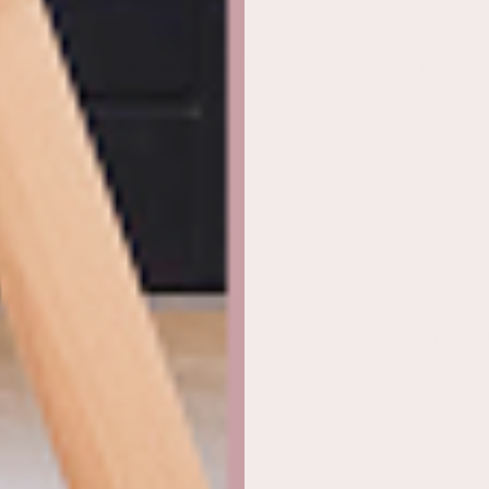
and | Geben Sie 120 €+ aus
20€ Rabatt | 150€+ eink
iern 45 Jahre
Über 46.500 Bäume gepflanz
führtes Unternehmen
in unserem Little Buds Wald