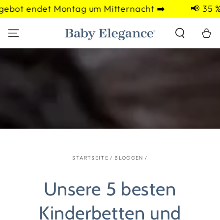
ZUM INHALT
t endet Montag um Mitternacht ➡️
📢 35 % Rab
SPRINGEN
Warenko
STARTSEITE
/
BLOGGEN
/
Unsere 5 besten
Kinderbetten und